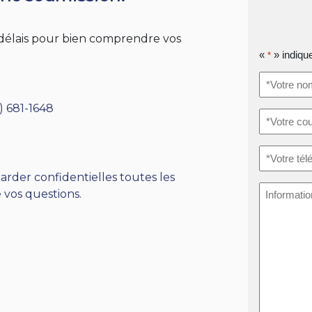
s délais pour bien comprendre vos
«
» indiqu
*
*Votre
nom
*
) 681-1648
*Votre
courriel
*
*Votre
téléphone
arder confidentielles toutes les
Informati
 vos questions.
supplémen