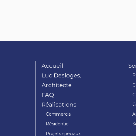
Accueil
Se
Luc Desloges,
P
Architecte
C
FAQ
C
Réalisations
G
Commercial
A
Résidentiel
S
Projets spéciaux