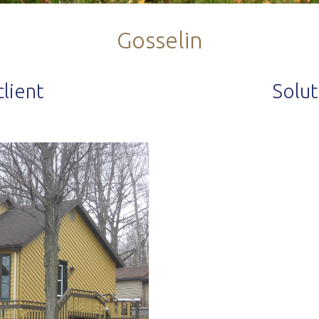
Gosselin
lient
Solu