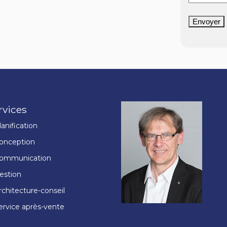
Envoyer
rvices
lanification
onception
ommunication
estion
rchitecture-conseil
ervice après-vente