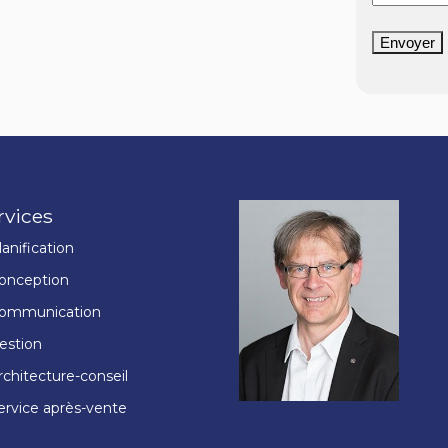
Envoyer
rvices
lanification
onception
ommunication
estion
rchitecture-conseil
ervice après-vente