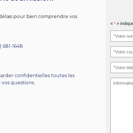
s délais pour bien comprendre vos
«
» indiqu
*
*Votre
nom
*
) 681-1648
*Votre
courriel
*
*Votre
téléphone
arder confidentielles toutes les
Informati
 vos questions.
supplémen