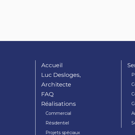
Accueil
Se
Luc Desloges,
P
Architecte
C
FAQ
C
Réalisations
G
Commercial
A
Résidentiel
S
Projets spéciaux