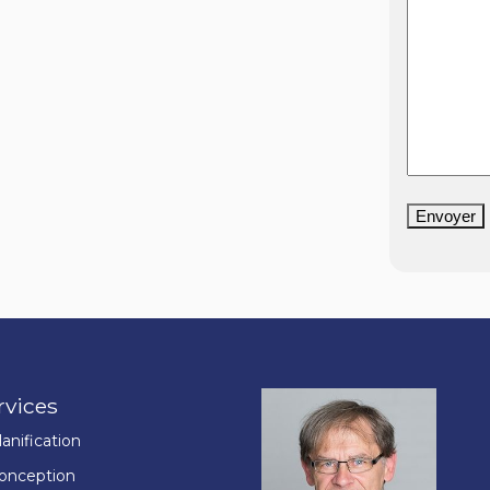
Envoyer
rvices
lanification
onception