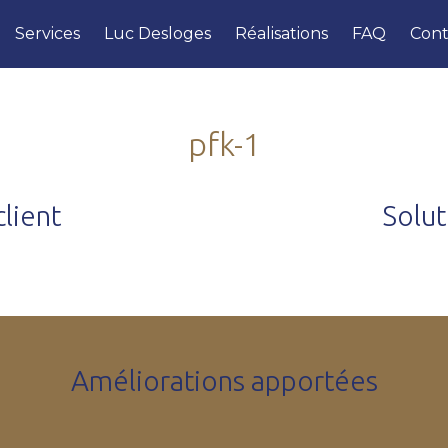
Services
Luc Desloges
Réalisations
FAQ
Cont
pfk-1
lient
Solu
Améliorations apportées