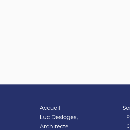
Accueil
Se
Luc Desloges,
P
Architecte
C