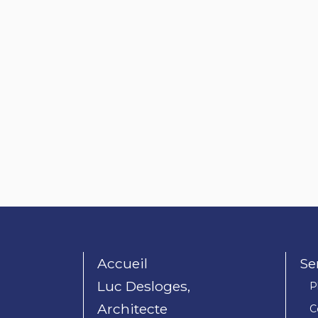
Accueil
Se
Luc Desloges,
P
Architecte
C