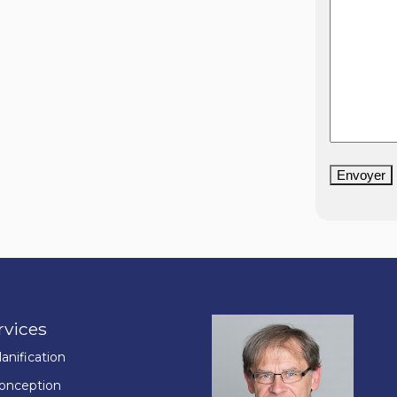
Envoyer
rvices
lanification
onception