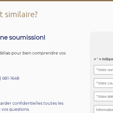
 similaire?
ne soumission!
s délais pour bien comprendre vos
«
» indiqu
*
*Votre
nom
*
) 681-1648
*Votre
courriel
*
*Votre
téléphone
arder confidentielles toutes les
Informati
 vos questions.
supplémen