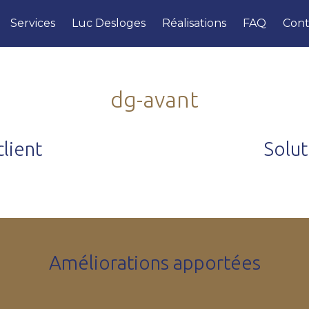
Services
Luc Desloges
Réalisations
FAQ
Cont
dg-avant
lient
Solu
Améliorations apportées