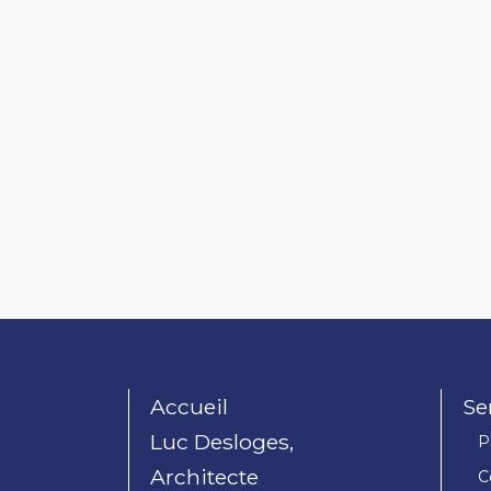
Accueil
Se
Luc Desloges,
P
Architecte
C