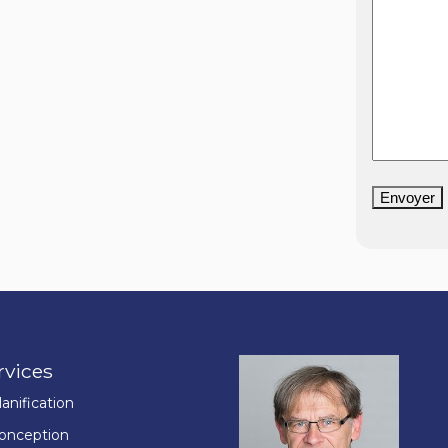
Envoyer
rvices
lanification
onception