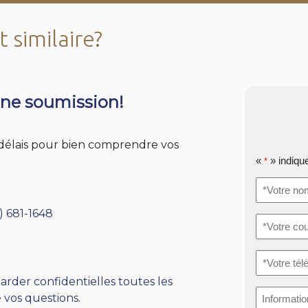
 similaire?
ne soumission!
s délais pour bien comprendre vos
«
» indiqu
*
*Votre
nom
*
) 681-1648
*Votre
courriel
*
*Votre
téléphone
arder confidentielles toutes les
Informati
 vos questions.
supplémen