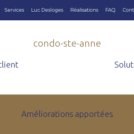
Services
Luc Desloges
Réalisations
FAQ
Cont
condo-ste-anne
lient
Solu
Améliorations apportées