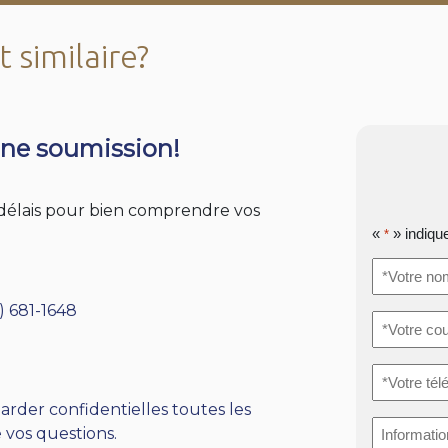
 similaire?
ne soumission!
s délais pour bien comprendre vos
«
» indiqu
*
*Votre
nom
*
) 681-1648
*Votre
courriel
*
*Votre
téléphone
arder confidentielles toutes les
Informati
 vos questions.
supplémen