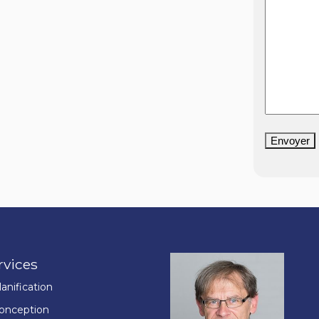
Envoyer
rvices
lanification
onception