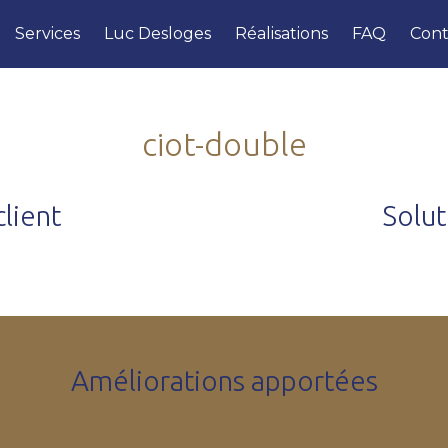
Services
Luc Desloges
Réalisations
FAQ
Cont
ciot-double
lient
Solu
Améliorations apportées