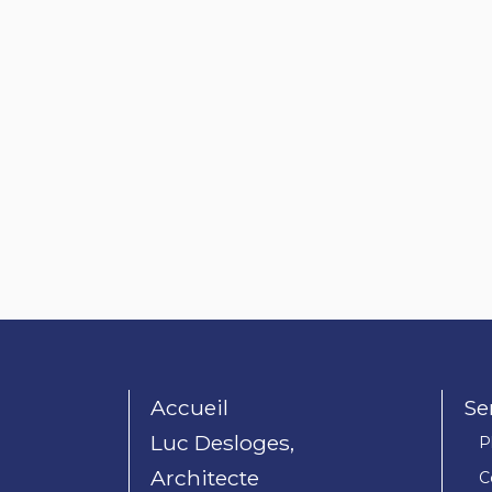
Accueil
Se
Luc Desloges,
P
Architecte
C