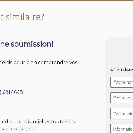
 similaire?
ne soumission!
s délais pour bien comprendre vos
«
» indiqu
*
*Votre
nom
*
) 681-1648
*Votre
courriel
*
*Votre
téléphone
arder confidentielles toutes les
Informati
 vos questions.
supplémen