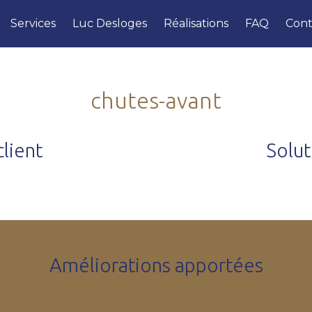
Services
Luc Desloges
Réalisations
FAQ
Cont
chutes-avant
lient
Solu
Améliorations apportées