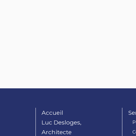
Accueil
Se
Luc Desloges,
P
Architecte
C