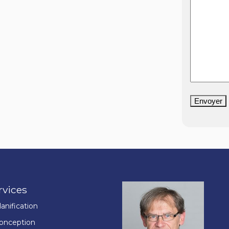
Envoyer
rvices
lanification
onception