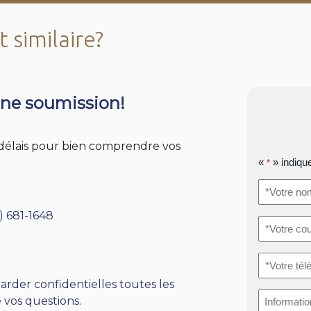
 similaire?
ne soumission!
s délais pour bien comprendre vos
«
» indiqu
*
*Votre
nom
*
) 681-1648
*Votre
courriel
*
*Votre
téléphone
arder confidentielles toutes les
Informati
 vos questions.
supplémen