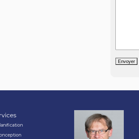
Envoyer
rvices
lanification
onception