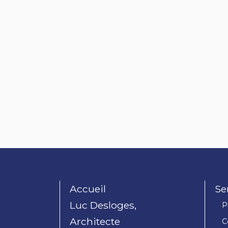
Accueil
Se
Luc Desloges,
P
Architecte
C