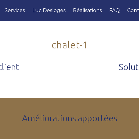
Services
Luc Desloges
Réalisations
FAQ
Cont
chalet-1
lient
Solu
Améliorations apportées